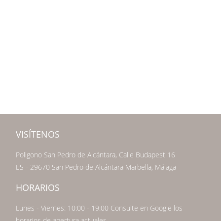
VISÍTENOS
Poligono San Pedro de Alcántara, Calle Budapest 16
ES - 29670 San Pedro de Alcántara Marbella, Málaga
HORARIOS
Lunes - Viernes: 10:00 - 19:00 Consulte en Google los
horarios de apertura actuales