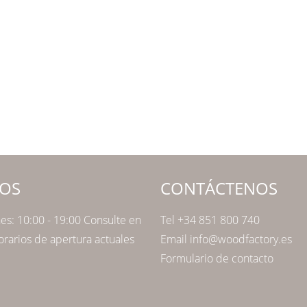
OS
CONTÁCTENOS
nes: 10:00 - 19:00 Consulte en
Tel +34 851 800 740
orarios de apertura actuales
Email info@woodfactory.es
Formulario de contacto