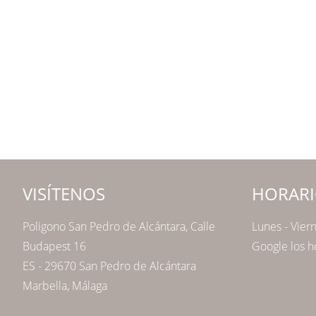
VISÍTENOS
HORARI
Poligono San Pedro de Alcántara, Calle
Lunes - Vier
Budapest 16
Google los h
ES - 29670 San Pedro de Alcántara
Marbella, Málaga