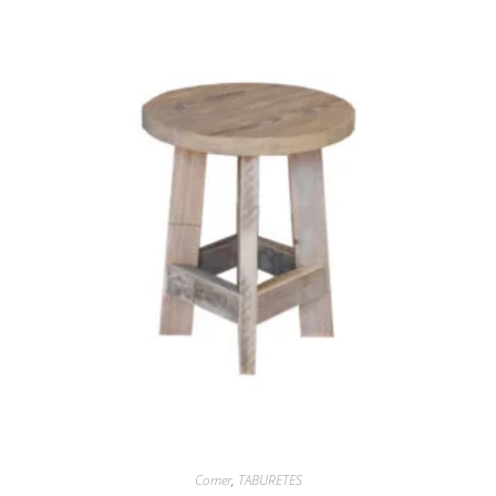
Comer
,
TABURETES