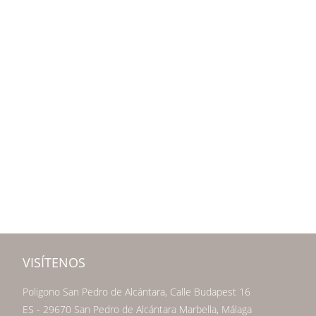
VISÍTENOS
Poligono San Pedro de Alcántara, Calle Budapest 16
ES - 29670 San Pedro de Alcántara Marbella, Málaga