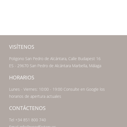
VISÍTENOS
Poligono San Pedro de Alcántara, Calle Budapest 16
ES - 29670 San Pedro de Alcántara Marbella, Málaga
HORARIOS
Lunes - Viernes: 10:00 - 19:00 Consulte en Google los
horarios de apertura actuales
CONTÁCTENOS
Tel +34 851 800 740
Email info@woodfactory.es