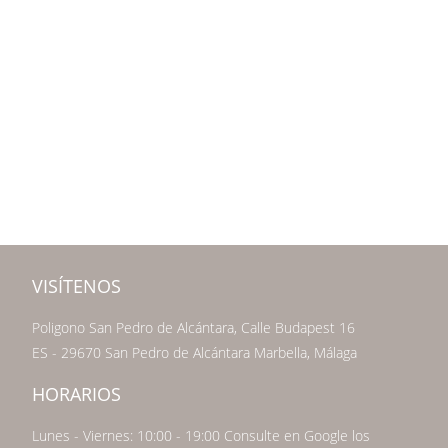
VISÍTENOS
Poligono San Pedro de Alcántara, Calle Budapest 16
ES - 29670 San Pedro de Alcántara Marbella, Málaga
HORARIOS
Lunes - Viernes: 10:00 - 19:00 Consulte en Google los