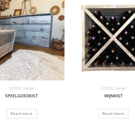
KISTEN
,
Overige
KISTEN
,
Overige
SPEELGOEDKIST
WIJNKIST
Read more
Read more