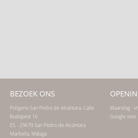
BEZOEK ONS
OPENIN
Poligono San Pedro de Alcántara, Calle
Maandag - vr
Budapest 16
Google voor 
ES - 29670 San Pedro de Alcántara
Marbella, Málaga