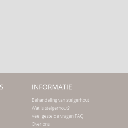
S
INFORMATIE
Behandeling van steigerhout
Wat is steigerhout?
Veel gestelde vragen FAQ
Over ons