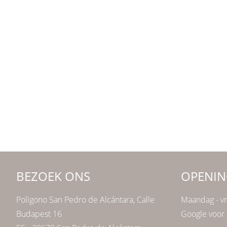
BEZOEK ONS
OPENIN
Poligono San Pedro de Alcántara, Calle
Maandag - vr
Budapest 16
Google voor 