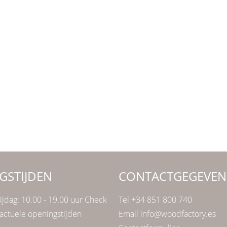
GSTIJDEN
CONTACTGEGEVEN
ijdag: 10.00 - 19.00 uur Check
Tel +34 851 800 740
actuele openingstijden
Email info@woodfactory.es