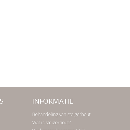
S
INFORMATIE
Behandeling van steigerhout
Wat is steigerhout?