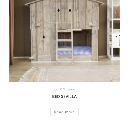
BEDDEN
,
Slapen
BED SEVILLA
Read more